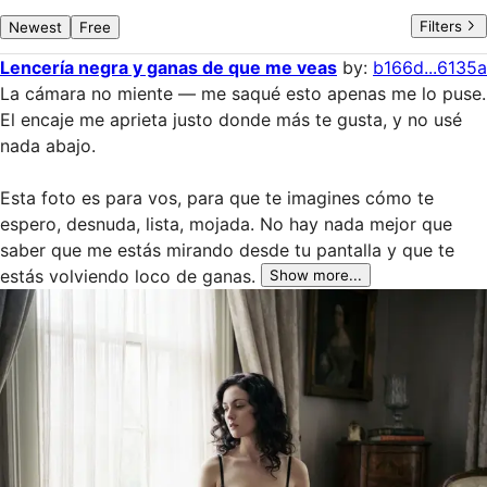
Filters
Newest
Free
Lencería negra y ganas de que me veas
by:
b166d...6135a
La cámara no miente — me saqué esto apenas me lo puse. 
El encaje me aprieta justo donde más te gusta, y no usé 
nada abajo.

Esta foto es para vos, para que te imagines cómo te 
espero, desnuda, lista, mojada. No hay nada mejor que 
saber que me estás mirando desde tu pantalla y que te 
estás volviendo loco de ganas.
Show more...