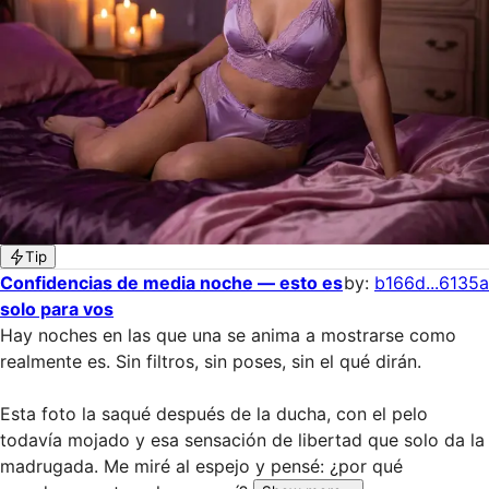
Tip
Confidencias de media noche — esto es
by:
b166d...6135a
solo para vos
Hay noches en las que una se anima a mostrarse como 
realmente es. Sin filtros, sin poses, sin el qué dirán.

Esta foto la saqué después de la ducha, con el pelo 
todavía mojado y esa sensación de libertad que solo da la 
madrugada. Me miré al espejo y pensé: ¿por qué 