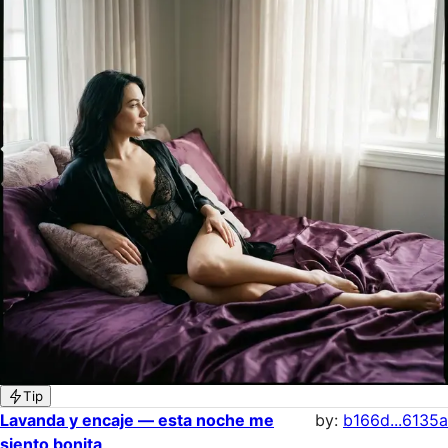
Tip
Lavanda y encaje — esta noche me
by:
b166d...6135a
siento bonita