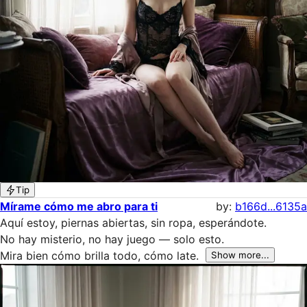
Tip
Mírame cómo me abro para ti
by:
b166d...6135a
Aquí estoy, piernas abiertas, sin ropa, esperándote. 

No hay misterio, no hay juego — solo esto. 

Mira bien cómo brilla todo, cómo late. 
Show more...